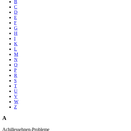
B
C
D
E
F
G
H
I
K
L
M
N
O
P
R
S
T
U
V
W
Z
A
Achillessehnen-Probleme